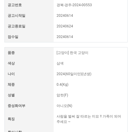
공고번호
경북-경주-2024-00553
공고시작일
20240614
공고종료일
20240624
접수일
20240614
품종
[고양이] 한국 고양이
색상
삼색
나이
2024(60일미만)(년생)
체중
0.4(Kg)
성별
암컷(F)
중성화여부
아니오(N)
사람을 벌써 잘 따르는 미묘 !! 가족이 되어
특징
주세요 ~