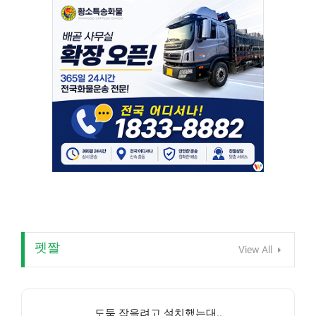
펫짤
View All
도둑 잡을려고 설치했는대..