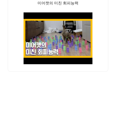
미어캣의 미친 회피능력