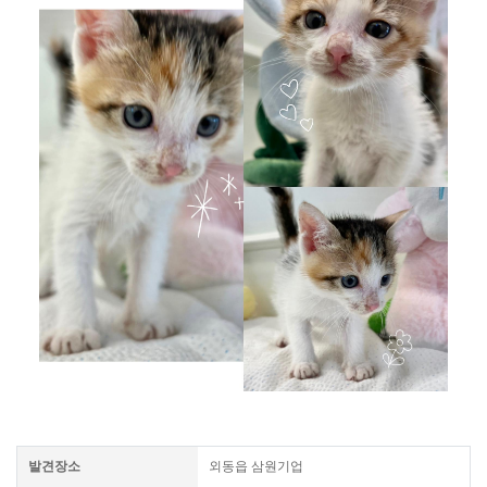
발견장소
외동읍 삼원기업