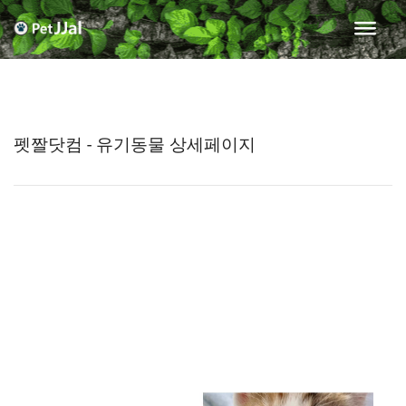
펫짤닷컴 - 유기동물 상세페이지