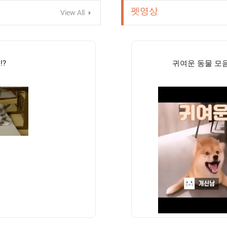
펫영상
View All
?
귀여운 동물 모