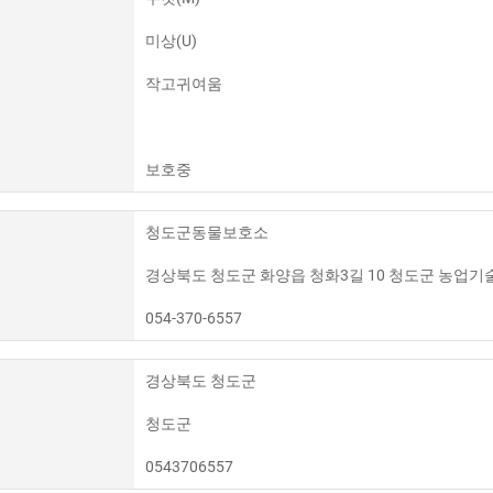
미상(U)
작고귀여움
보호중
청도군동물보호소
경상북도 청도군 화양읍 청화3길 10 청도군 농업기
054-370-6557
경상북도 청도군
청도군
0543706557