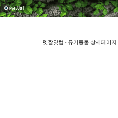
펫짤닷컴 - 유기동물 상세페이지