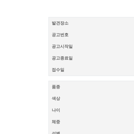
발견장소
공고번호
공고시작일
공고종료일
접수일
품종
색상
나이
체중
성별