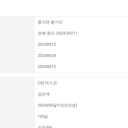
풍각면 봉기리
경북-청도-2024-00211
20240612
20240624
20240612
[개] 믹스견
검은색
2024(60일미만)(년생)
1(Kg)
수컷(M)