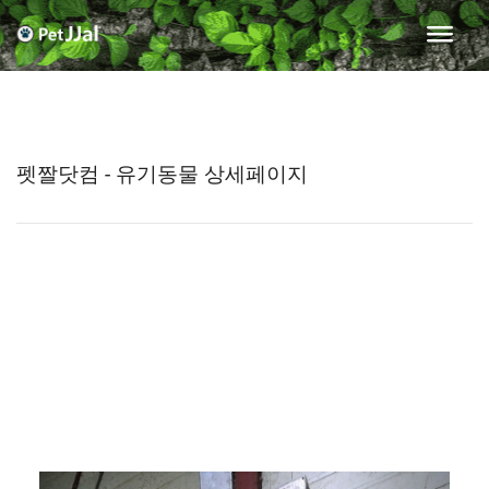
펫짤닷컴 - 유기동물 상세페이지