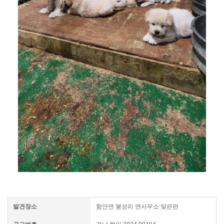
발견장소
함안면 봉성리 면사무소 맞은편