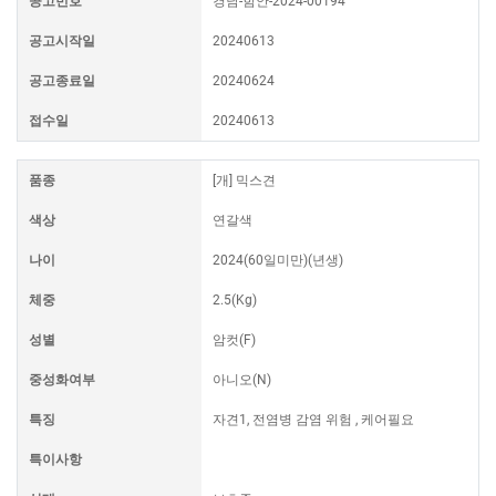
공고번호
경남-함안-2024-00194
공고시작일
20240613
공고종료일
20240624
접수일
20240613
품종
[개] 믹스견
색상
연갈색
나이
2024(60일미만)(년생)
체중
2.5(Kg)
성별
암컷(F)
중성화여부
아니오(N)
특징
자견1, 전염병 감염 위험 , 케어필요
특이사항