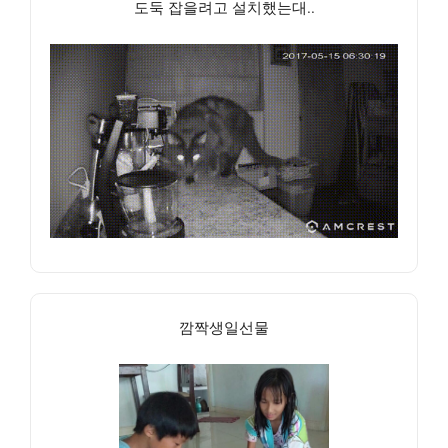
도둑 잡을려고 설치했는대..
깜짝생일선물