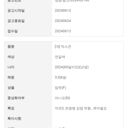
공고번호
경남-함안-2024-00196
공고시작일
20240613
공고종료일
20240624
접수일
20240613
품종
[개] 믹스견
색상
연갈색
나이
2024(60일미만)(년생)
체중
3.0(Kg)
성별
암컷(F)
중성화여부
아니오(N)
특징
자견3, 전염병 감염 위험 , 케어필요
특이사항