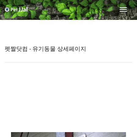
펫짤닷컴 - 유기동물 상세페이지