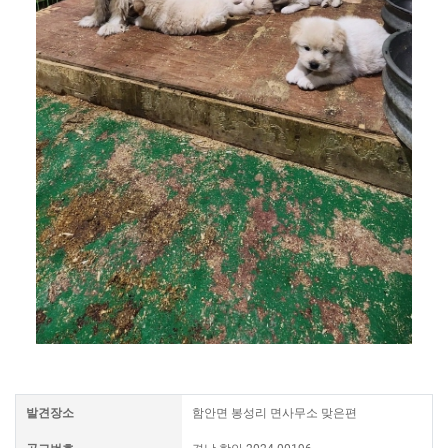
발견장소
함안면 봉성리 면사무소 맞은편