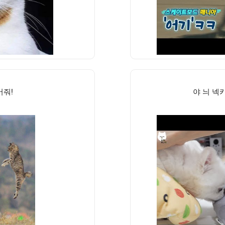
어줘!
야 늬 넥