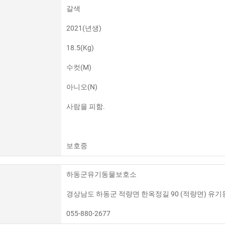
갈색
2021(년생)
18.5(Kg)
수컷(M)
아니오(N)
사람을 피함.
보호중
하동군유기동물보호소
경상남도 하동군 적량면 한옥정길 90 (적량면) 유
055-880-2677