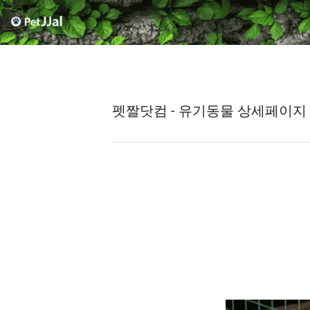
펫짤닷컴 - 유기동물 상세페이지