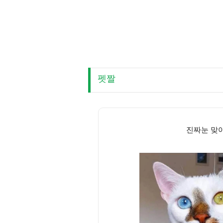
펫짤
진짜눈 맞아