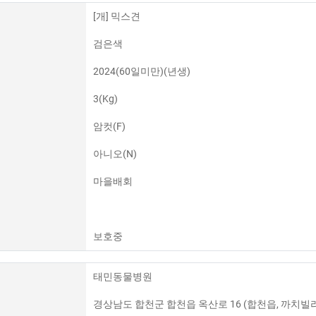
[개] 믹스견
검은색
2024(60일미만)(년생)
3(Kg)
암컷(F)
아니오(N)
마을배회
보호중
태민동물병원
경상남도 합천군 합천읍 옥산로 16 (합천읍, 까치빌