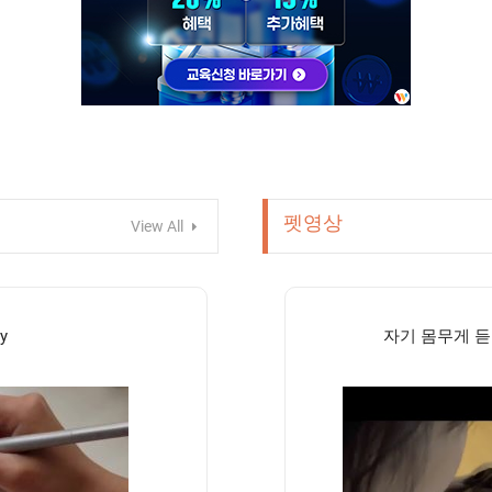
펫영상
View All
y
자기 몸무게 