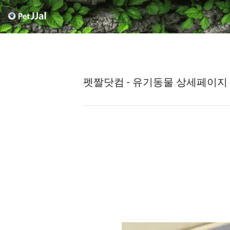
펫짤닷컴 - 유기동물 상세페이지