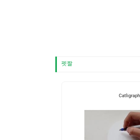
펫짤
Catligraph