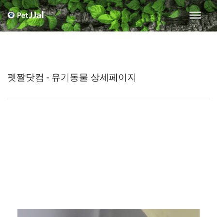
펫짤닷컴 - 유기동물 상세페이지