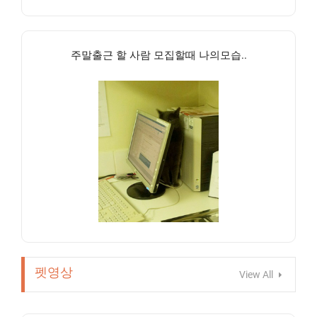
주말출근 할 사람 모집할때 나의모습..
펫영상
View All