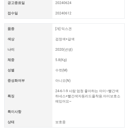
공고종료일
20240624
접수일
20240612
품종
[개] 믹스견
색상
검정색+갈색
나이
2020(년생)
체중
5.8(Kg)
성별
수컷(M)
중성화여부
아니오(N)
24-6-1-9 사람 엄청 좋아하는 아이~빨간색
특징
하네스+빨간색자동리드줄착용.아이보호소
에있어요~
특이사항
상태
보호중