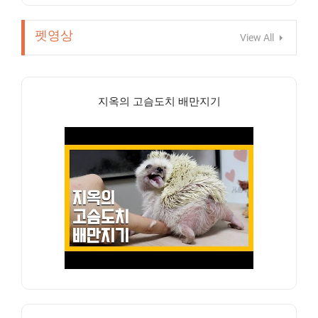
펫영상
View All
지옥의 고슴도치 배만지기