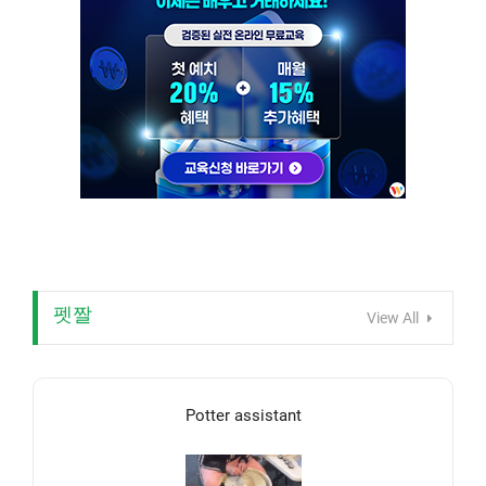
펫짤
View All
Potter assistant