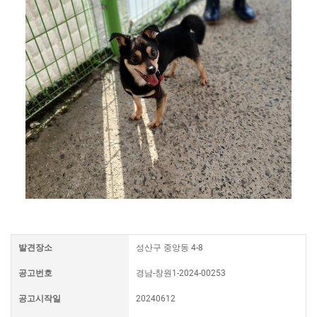
발견장소
성산구 중앙동 4-8
공고번호
경남-창원1-2024-00253
공고시작일
20240612