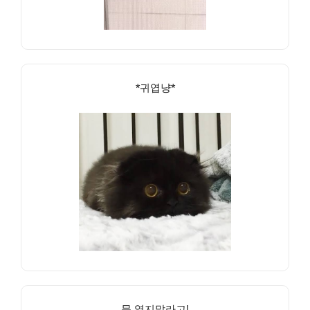
*귀엽냥*
문 열지말라고!