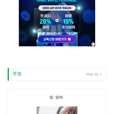
펫짤
View All
옆..옆에..