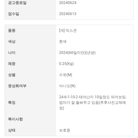
공고종료일
20240624
접수일
20240613
품종
[개] 믹스견
색상
흰색
나이
2024(60일미만)(년생)
체중
0.25(Kg)
성별
수컷(M)
중성화여부
아니오(N)
24-6-1-10-2 태어난지 10일정도 되어보임.
특징
엄마가 잘 돌봐주고 있음(추후사진교체예
정)
특이사항
상태
보호중