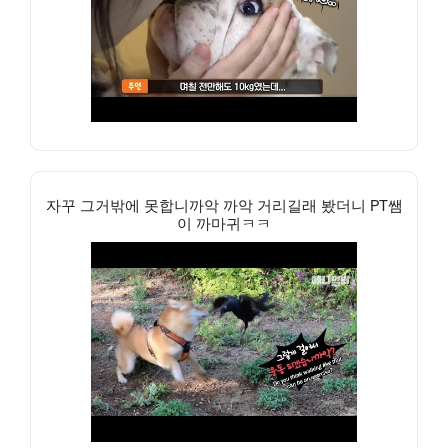
자꾸 그거밖에 못합니까악 까악 거리길래 봤더니 PT쌤
이 까마귀ㅋㅋ