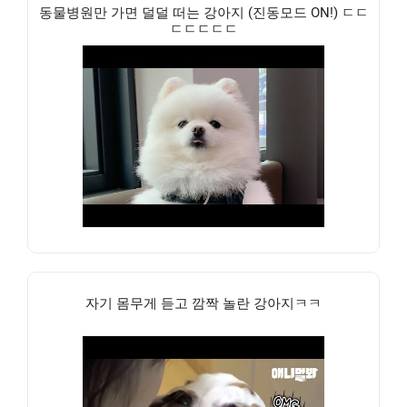
동물병원만 가면 덜덜 떠는 강아지 (진동모드 ON!) ㄷㄷ
ㄷㄷㄷㄷㄷ
자기 몸무게 듣고 깜짝 놀란 강아지ㅋㅋ