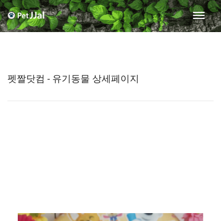
펫짤닷컴 - 유기동물 상세페이지