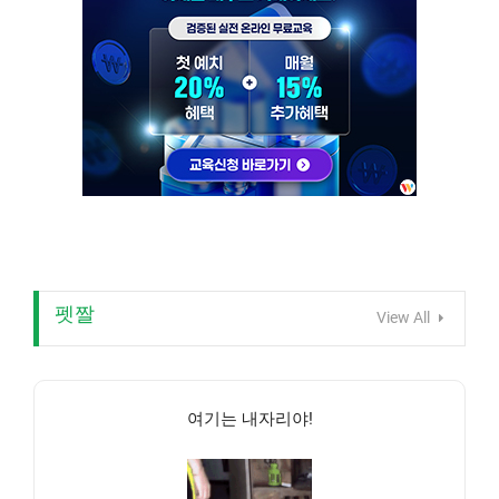
펫짤
View All
여기는 내자리야!