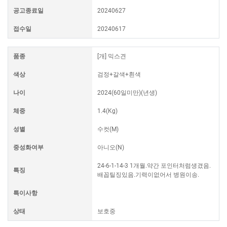
공고종료일
20240627
접수일
20240617
품종
[개] 믹스견
색상
검정+갈색+흰색
나이
2024(60일미만)(년생)
체중
1.4(Kg)
성별
수컷(M)
중성화여부
아니오(N)
24-6-1-14-3 1개월.약간 포인터처럼생겼음.
특징
배꼽틸징있음.기력이없어서 병원이송.
특이사항
상태
보호중