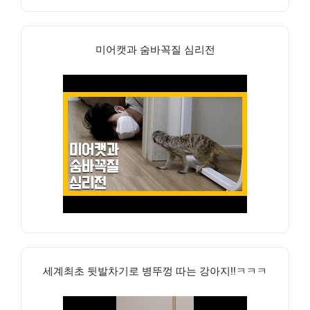
미어캣과 숨바꼭질 심리전
세계최초 뒷발차기로 병뚜껑 따는 강아지!!ㅋㅋㅋ