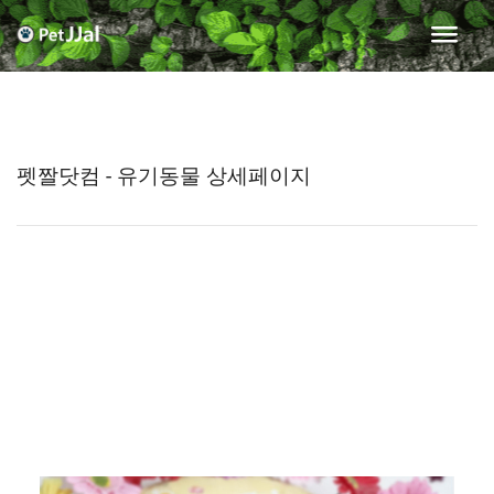
펫짤닷컴 - 유기동물 상세페이지