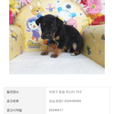
발견장소
의창구 동읍 덕산리 15-2
공고번호
경남-창원1-2024-00266
공고시작일
20240617