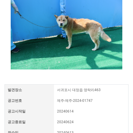
발견장소
서귀포시 대정읍 영락리463
공고번호
제주-제주-2024-01747
공고시작일
20240614
공고종료일
20240624
접수일
20240613