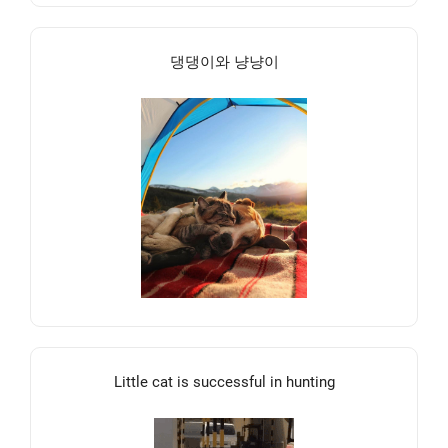
댕댕이와 냥냥이
Little cat is successful in hunting