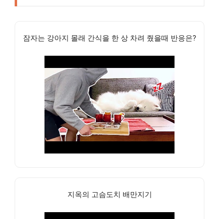
잠자는 강아지 몰래 간식을 한 상 차려 줬을때 반응은?
지옥의 고슴도치 배만지기