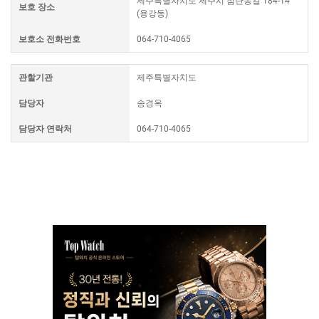
제주특별자치도 제주시 첨단동길 184-14
보호 장소
(용강동)
보호소 전화번호
064-710-4065
관할기관
제주특별자치도
담당자
송경옥
담당자 연락처
064-710-4065