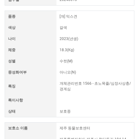
품종
[개] 믹스견
색상
갈색
나이
2023(년생)
체중
18.3(Kg)
성별
수컷(M)
중성화여부
아니오(N)
개체관리번호 1566 - 초노목줄/심장사상충/
특징
경계심
특이사항
상태
보호중
보호소 이름
제주 동물보호센터