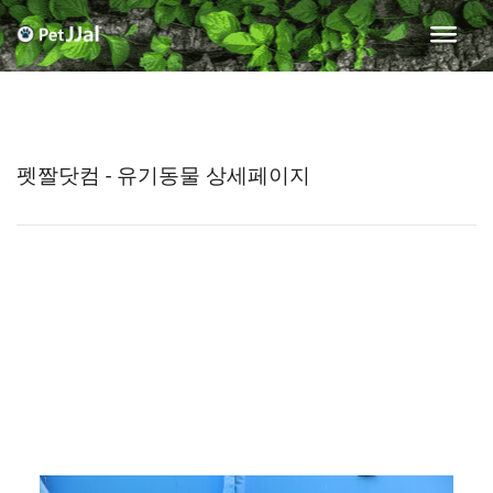
펫짤닷컴 - 유기동물 상세페이지