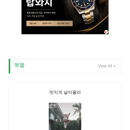
펫짤
View All
멋지게 날아올라