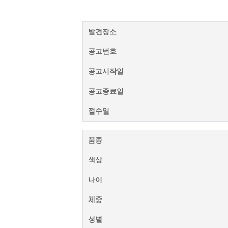
발견장소
공고번호
공고시작일
공고종료일
접수일
품종
색상
나이
체중
성별