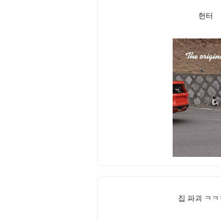
헌터
집 파괴 ㅋ