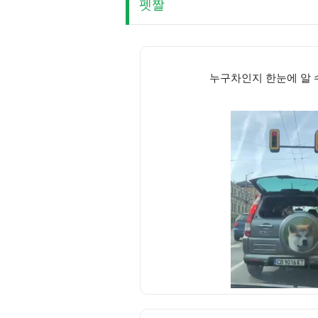
펫짤
누구차인지 한눈에 알 