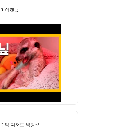
미어캣닢
수박 디저트 먹방~!