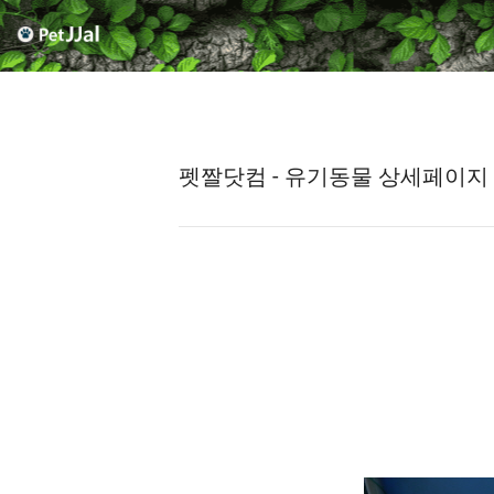
펫짤닷컴 - 유기동물 상세페이지