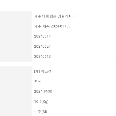
제주시 한림읍 명월리1003
제주-제주-2024-01753
20240614
20240624
20240613
[개] 믹스견
흰색
2024(년생)
10.5(Kg)
수컷(M)