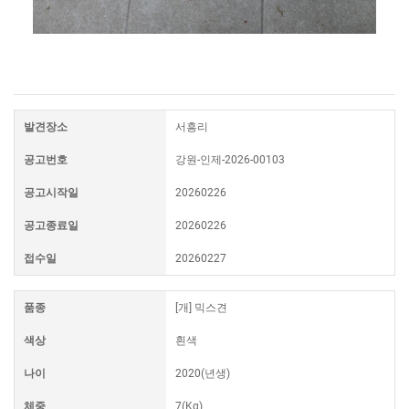
발견장소
서흥리
공고번호
강원-인제-2026-00103
공고시작일
20260226
공고종료일
20260226
접수일
20260227
품종
[개] 믹스견
색상
흰색
나이
2020(년생)
체중
7(Kg)