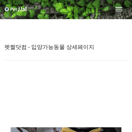
펫짤닷컴 - 입양가능동물 상세페이지