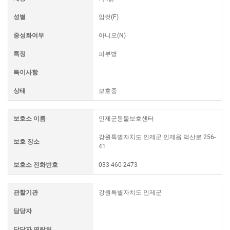
성별
암컷(F)
중성화여부
아니오(N)
특징
피부병
특이사항
상태
보호중
보호소 이름
인제군동물보호센터
강원특별자치도 인제군 인제읍 덕산로 256-
보호 장소
41
보호소 전화번호
033-460-2473
관할기관
강원특별자치도 인제군
담당자
담당자 연락처