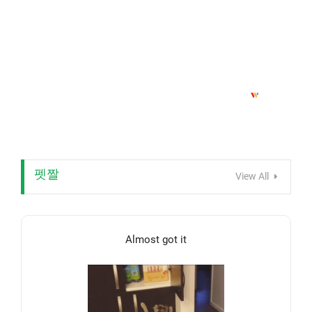
펫짤
View All
Almost got it