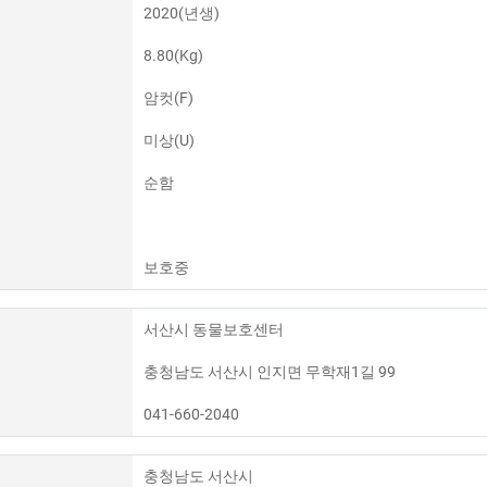
2020(년생)
8.80(Kg)
암컷(F)
미상(U)
순함
보호중
서산시 동물보호센터
충청남도 서산시 인지면 무학재1길 99
041-660-2040
충청남도 서산시