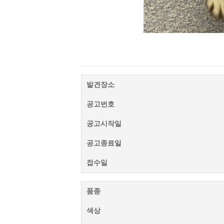
발견장소
공고번호
공고시작일
공고종료일
접수일
품종
색상