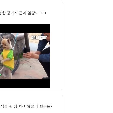
험한 강아지 근데 일당이ㅋㅋ
식을 한 상 차려 줬을때 반응은?