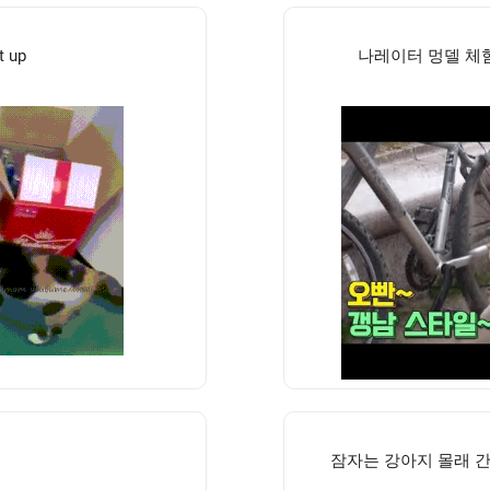
t up
나레이터 멍델 체
잠자는 강아지 몰래 간