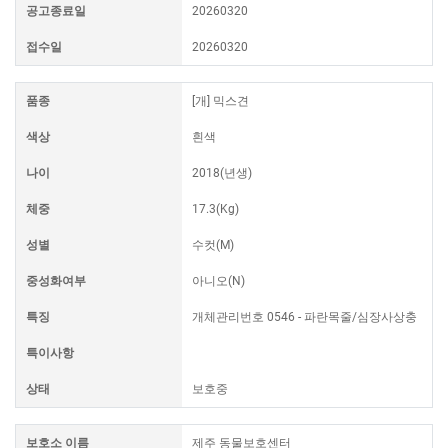
공고종료일
20260320
접수일
20260320
품종
[개] 믹스견
색상
흰색
나이
2018(년생)
체중
17.3(Kg)
성별
수컷(M)
중성화여부
아니오(N)
특징
개체관리번호 0546 - 파란목줄/심장사상충
특이사항
상태
보호중
보호소 이름
제주 동물보호센터