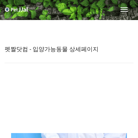
펫짤닷컴 - 입양가능동물 상세페이지