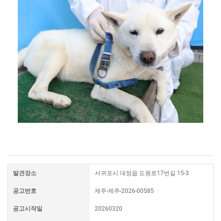
발견장소
서귀포시 대정읍 도원로17번길 15-3
공고번호
제주-제주-2026-00585
공고시작일
20260320