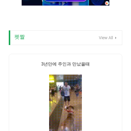
펫짤
View All
3년만에 주인과 만났을때