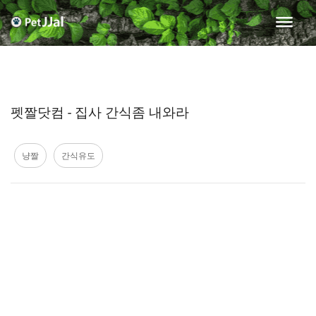
펫짤닷컴 - 집사 간식좀 내와라
냥짤
간식유도