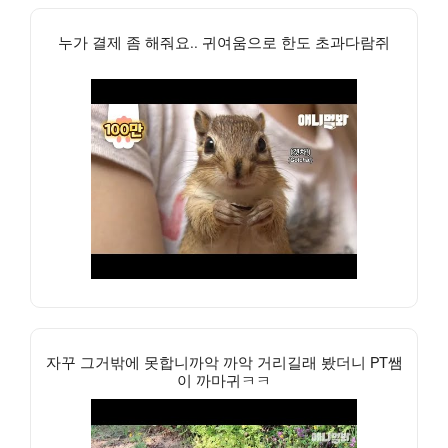
누가 결제 좀 해줘요.. 귀여움으로 한도 초과다람쥐
자꾸 그거밖에 못합니까악 까악 거리길래 봤더니 PT쌤
이 까마귀ㅋㅋ