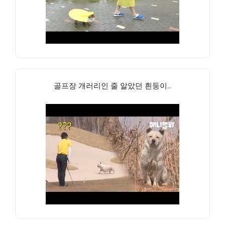
골프장 개러리인 줄 알았던 흰둥이..