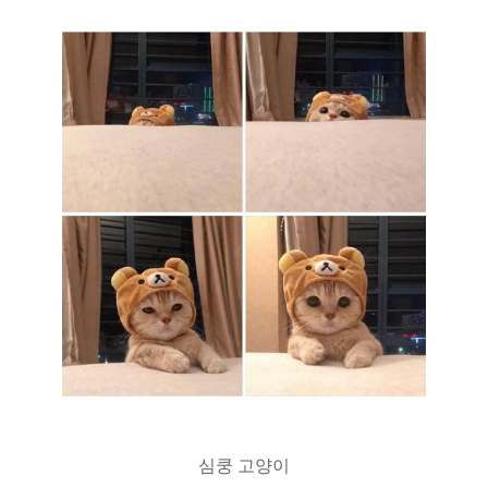
심쿵 고양이