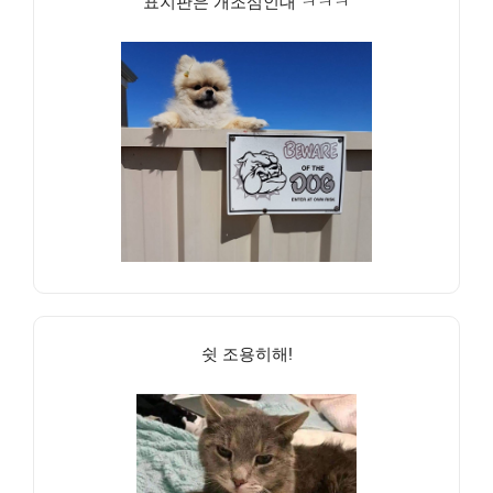
표지판은 개조심인대 ㅋㅋㅋ
쉿 조용히해!