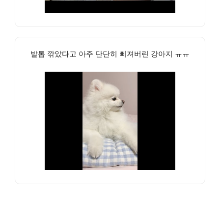
발톱 깎았다고 아주 단단히 삐져버린 강아지 ㅠㅠ