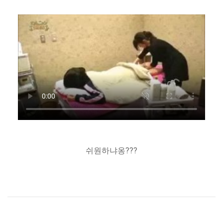
쉬원하냐옹???