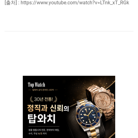
[출처] : https://www.youtube.com/watch?v=LTnk_xT_RGk