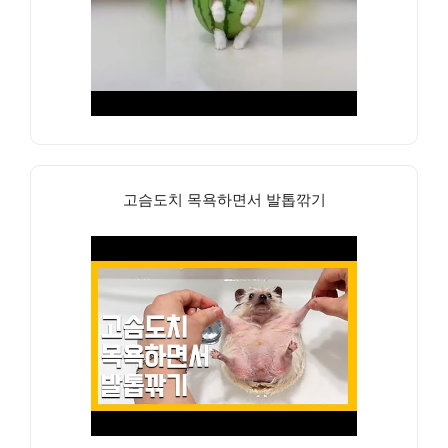
고슴도치 목욕하면서 발톱깎기