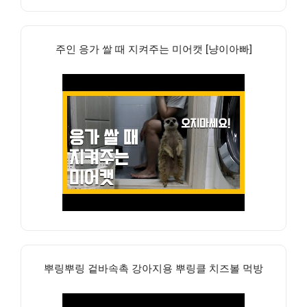
주인 응가 쌀 때 지켜주는 미어캣 [냥이아빠]
뿌링뿌링 겉바속촉 강아지용 뿌링클 치즈볼 먹방