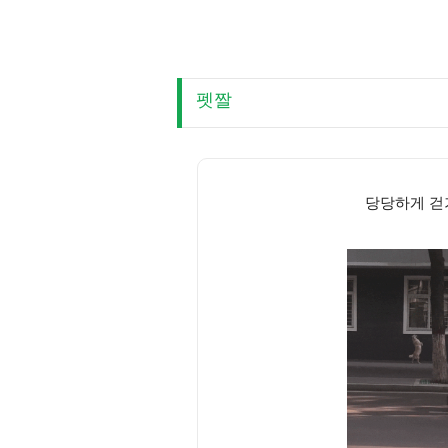
펫짤
당당하게 걷