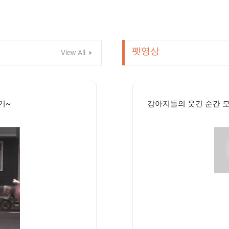
펫영상
View All
기~
강아지들의 웃긴 순간 모음