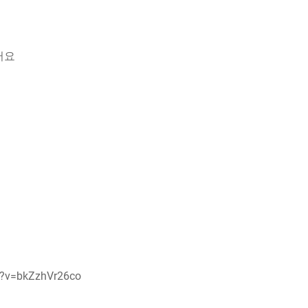
어요
서
h?v=bkZzhVr26co