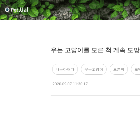
우는 고양이를 모른 척 계속 도
나는아재다
우는고양이
모른척
도
2020-09-07 11:30:17