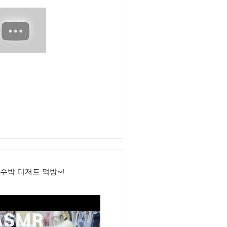
수박 디저트 먹방~!