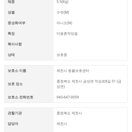
체중
5.5(Kg)
성별
수컷(M)
중성화여부
아니오(N)
특징
미용흔적있음
특이사항
상태
보호중
보호소 이름
제천시 동물보호센터
충청북도 제천시 금성면 적성로8길 51 (금
보호 장소
성면)
보호소 전화번호
043-647-0059
관할기관
충청북도 제천시
담당자
제천시