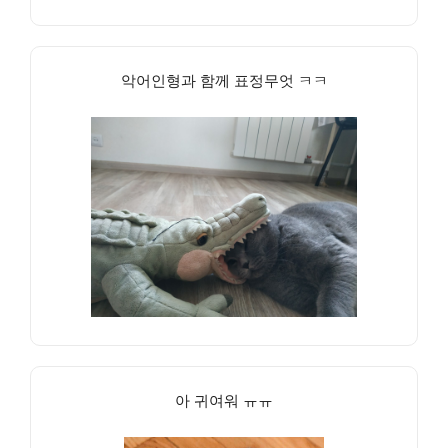
악어인형과 함께 표정무엇 ㅋㅋ
아 귀여워 ㅠㅠ