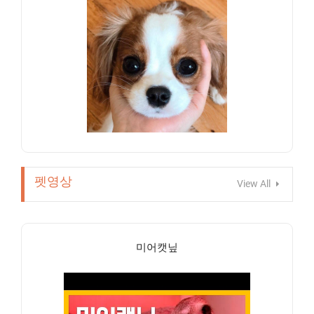
펫영상
View All
미어캣닢