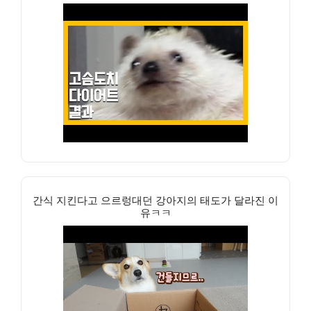
간식 지킨다고 으르렁대던 강아지의 태도가 달라진 이
유ㅋㅋ