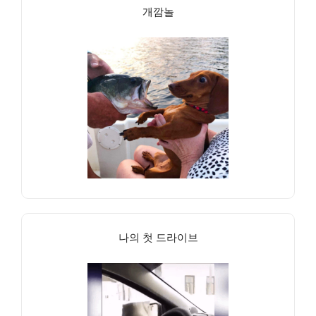
개깜놀
나의 첫 드라이브