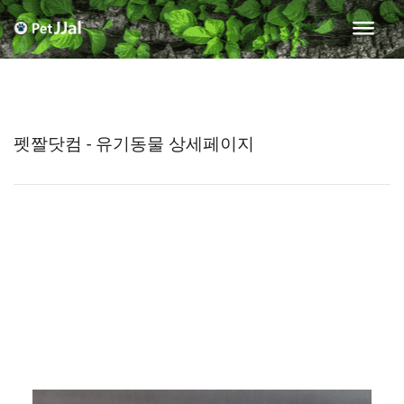
펫짤닷컴 - 유기동물 상세페이지