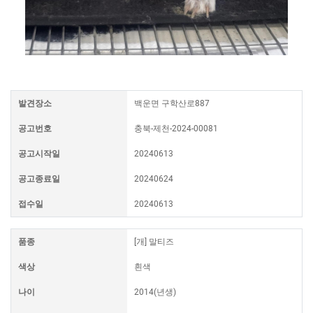
발견장소
백운면 구학산로887
공고번호
충북-제천-2024-00081
공고시작일
20240613
공고종료일
20240624
접수일
20240613
품종
[개] 말티즈
색상
흰색
나이
2014(년생)