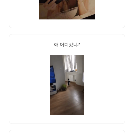
애 어디갔냐?