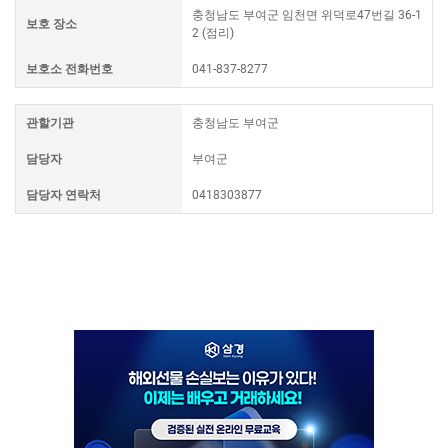
충청남도 부여군 임천면 위덕로47번길 36-1
보호 장소
2 (점리)
보호소 전화번호
041-837-8277
관할기관
충청남도 부여군
담당자
부여군
담당자 연락처
0418303877