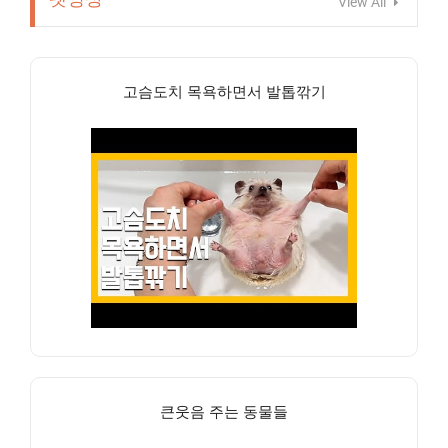
View All
고슴도치 목욕하면서 발톱깎기
큰웃음 주는 동물들