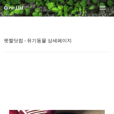
펫짤닷컴 - 유기동물 상세페이지