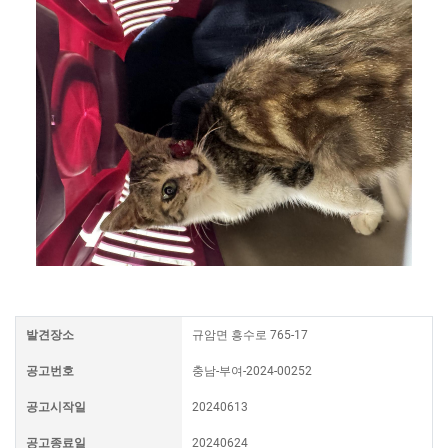
발견장소
규암면 흥수로 765-17
공고번호
충남-부여-2024-00252
공고시작일
20240613
공고종료일
20240624