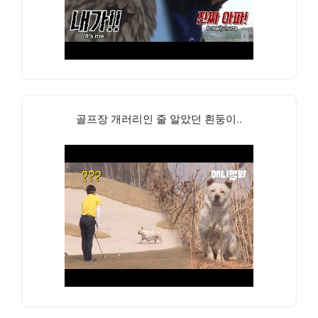
골프장 개러리인 줄 알았던 흰둥이..