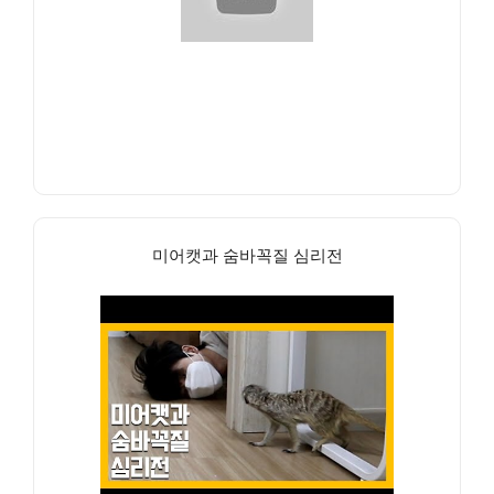
미어캣과 숨바꼭질 심리전