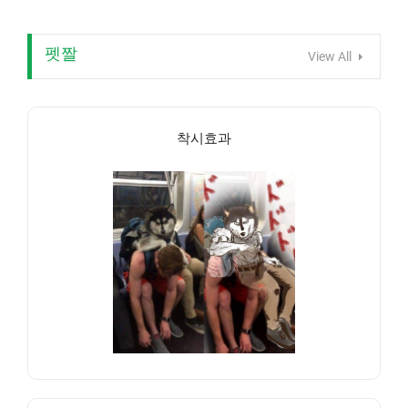
펫짤
View All
착시효과