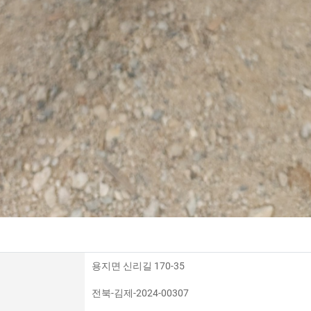
용지면 신리길 170-35
전북-김제-2024-00307