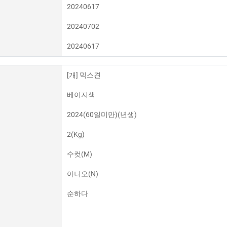
20240617
20240702
20240617
[개] 믹스견
베이지색
2024(60일미만)(년생)
2(Kg)
수컷(M)
아니오(N)
순하다