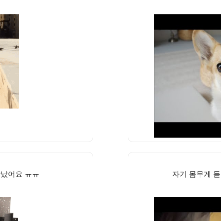
장났어요 ㅠㅠ
자기 몸무게 