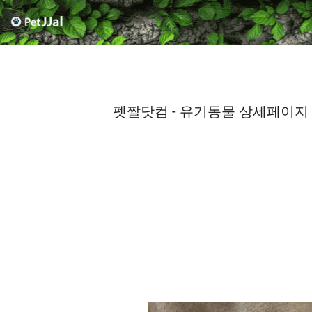
펫짤닷컴 - 유기동물 상세페이지