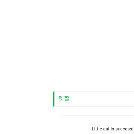
펫짤
Little cat is successf