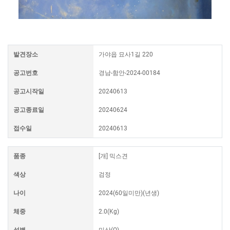
발견장소
가야읍 묘사1길 220
공고번호
경남-함안-2024-00184
공고시작일
20240613
공고종료일
20240624
접수일
20240613
품종
[개] 믹스견
색상
검정
나이
2024(60일미만)(년생)
체중
2.0(Kg)
성별
미상(Q)