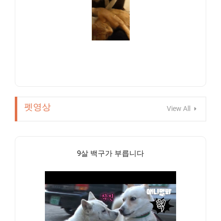
펫영상
View All
9살 백구가 부릅니다