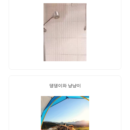
댕댕이와 냥냥이