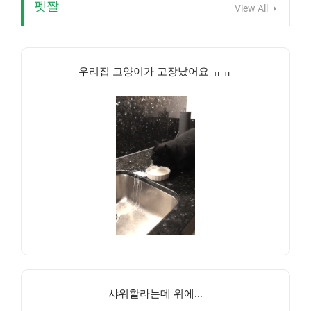
펫짤
View All
우리집 고양이가 고장났어요 ㅠㅠ
샤워할라는데 위에...