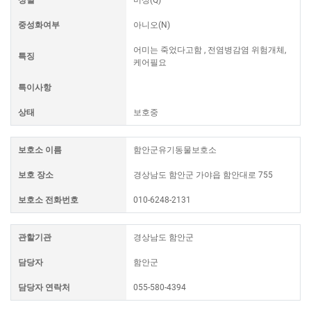
중성화여부
아니오(N)
어미는 죽었다고함 , 전염병감염 위험개체,
특징
케어필요
특이사항
상태
보호중
보호소 이름
함안군유기동물보호소
보호 장소
경상남도 함안군 가야읍 함안대로 755
보호소 전화번호
010-6248-2131
관할기관
경상남도 함안군
담당자
함안군
담당자 연락처
055-580-4394