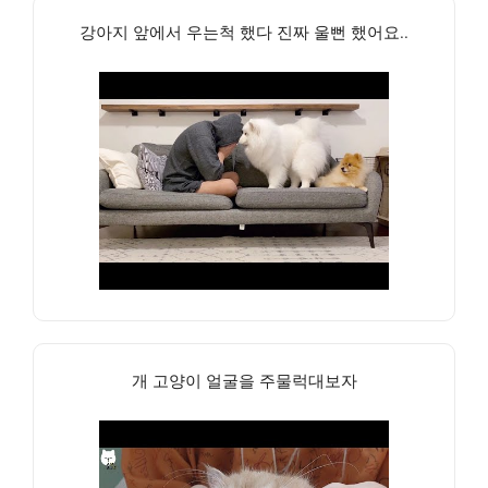
강아지 앞에서 우는척 했다 진짜 울뻔 했어요..
개 고양이 얼굴을 주물럭대보자