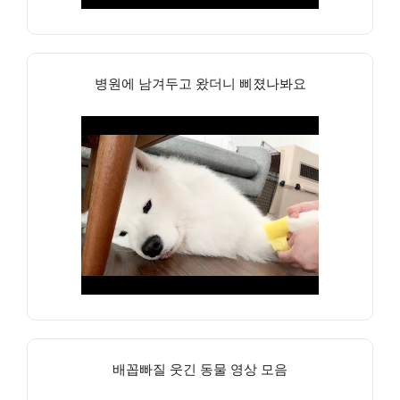
병원에 남겨두고 왔더니 삐졌나봐요
배꼽빠질 웃긴 동물 영상 모음