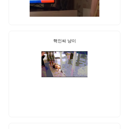
핵인싸 냥이