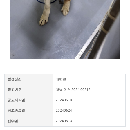
발견장소
대병면
공고번호
경남-합천-2024-00212
공고시작일
20240613
공고종료일
20240624
접수일
20240613