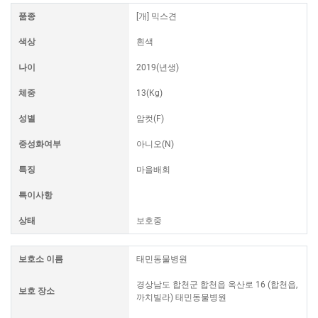
품종
[개] 믹스견
색상
흰색
나이
2019(년생)
체중
13(Kg)
성별
암컷(F)
중성화여부
아니오(N)
특징
마을배회
특이사항
상태
보호중
보호소 이름
태민동물병원
경상남도 합천군 합천읍 옥산로 16 (합천읍,
보호 장소
까치빌라) 태민동물병원