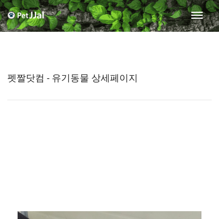
펫짤닷컴 - 유기동물 상세페이지