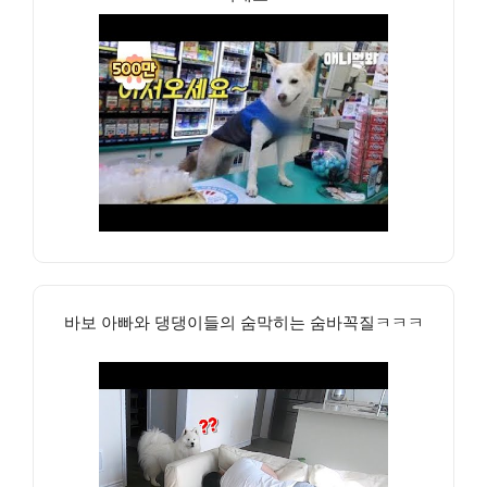
바보 아빠와 댕댕이들의 숨막히는 숨바꼭질ㅋㅋㅋ