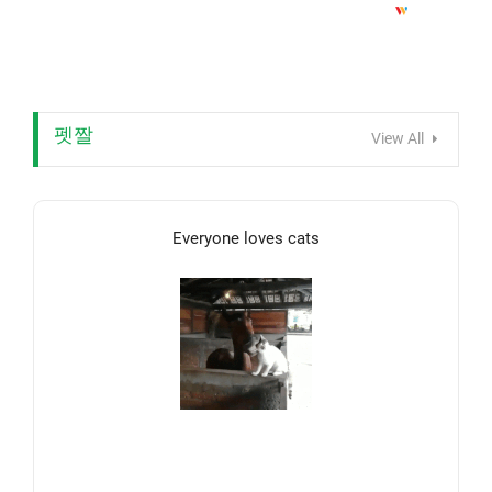
펫짤
View All
Everyone loves cats