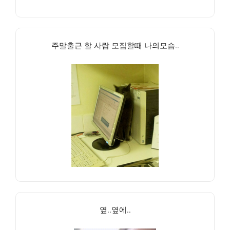
주말출근 할 사람 모집할때 나의모습..
옆..옆에..