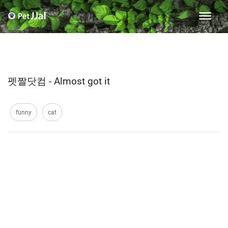
펫짤닷컴 - Almost got it
funny
cat