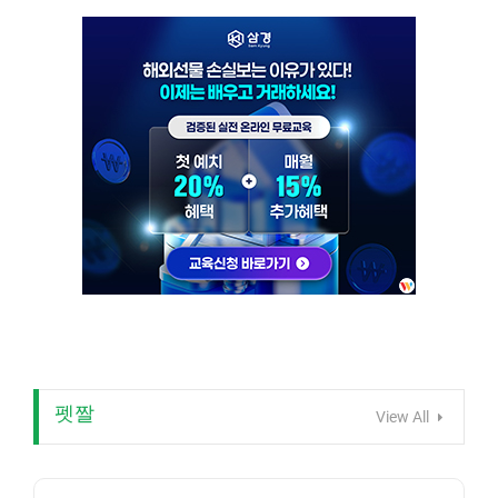
펫짤
View All