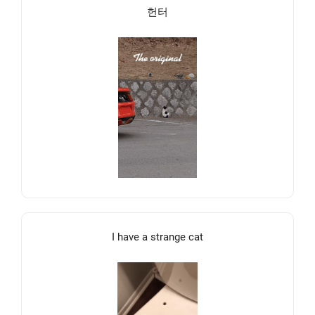
헌터
I have a strange cat