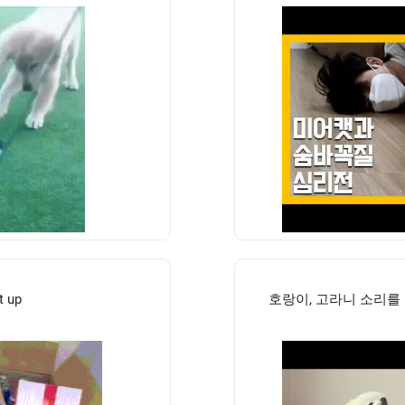
t up
호랑이, 고라니 소리를