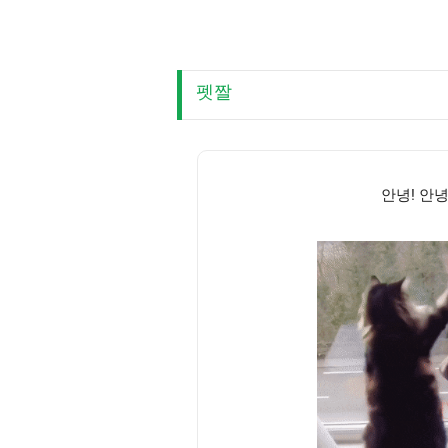
펫짤
안녕! 안녕