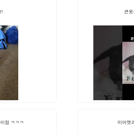
!
큰웃
차이점 ㅋㅋㅋ
미어캣과