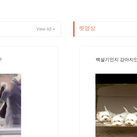
펫영상
View All
!
백설기인지 강아지인