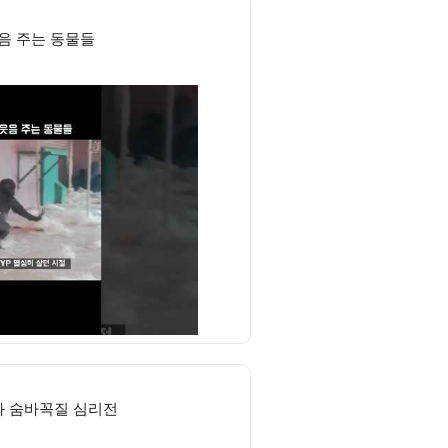
음 주는 동물들
 숨바꼭질 심리전