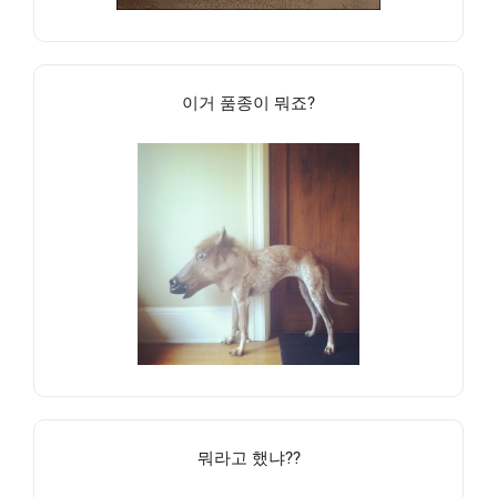
이거 품종이 뭐죠?
뭐라고 했냐??