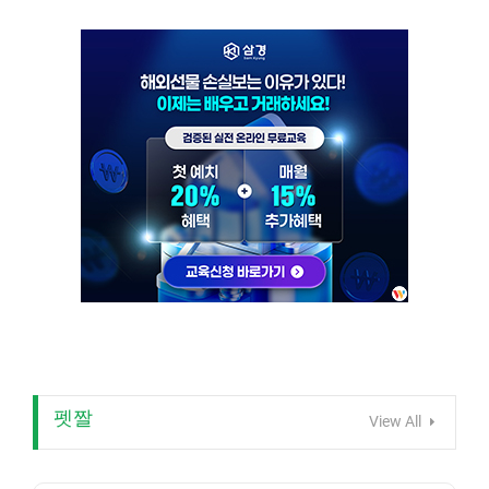
펫짤
View All