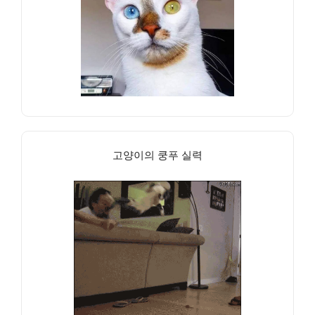
고양이의 쿵푸 실력