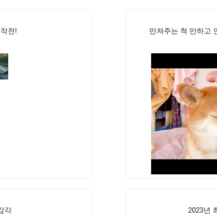
작전!
만져주는 척 만하고 
감각
2023년