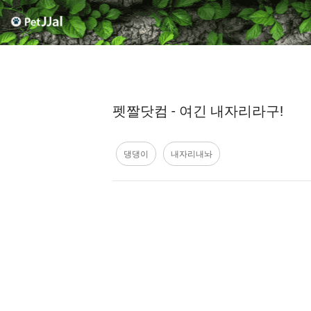
펫짤닷컴 - 여긴 내자리라구!
댕댕이
내자리내놔