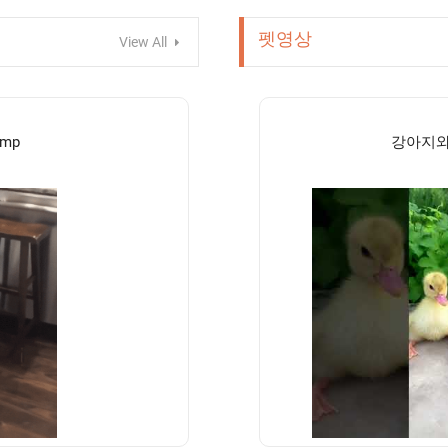
펫영상
View All
ump
강아지와