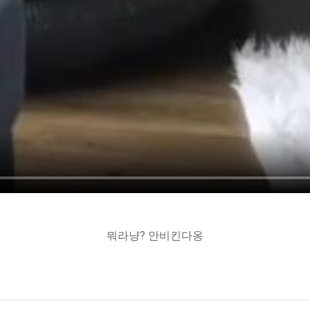
뭐라냥? 안비킨다옹