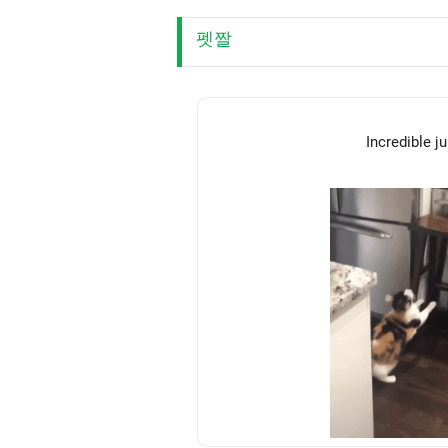
펫짤
Incredible j