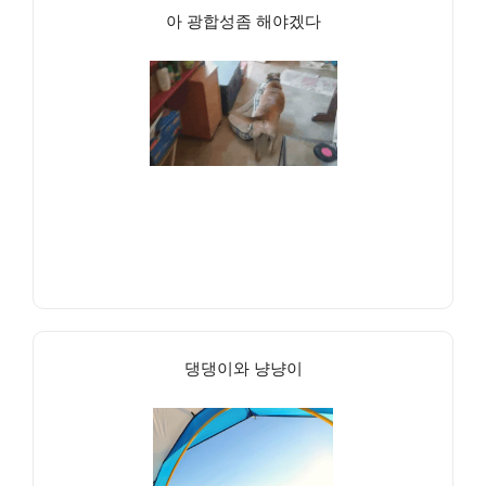
아 광합성좀 해야겠다
댕댕이와 냥냥이