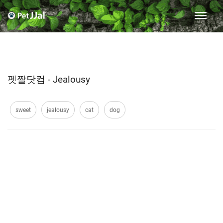
펫짤닷컴 - Jealousy
sweet
jealousy
cat
dog