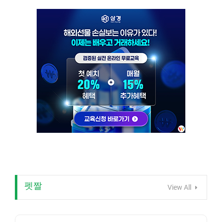
펫짤
View All