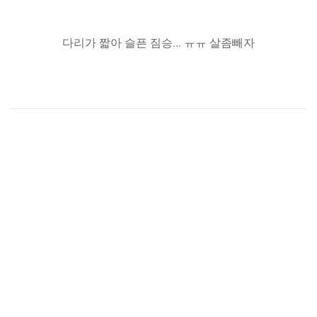
다리가 짧아 슬픈 짐승... ㅠㅠ 살좀빼자