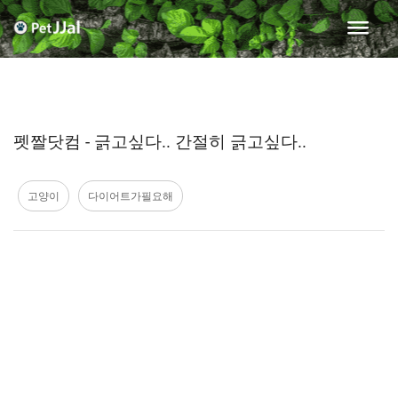
펫짤닷컴 - 긁고싶다.. 간절히 긁고싶다..
고양이
다이어트가필요해