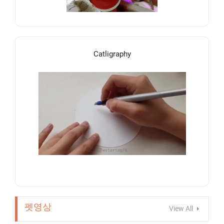
Catligraphy
펫영상
View All