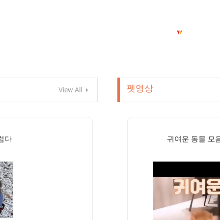
펫영상
View All
럽다
귀여운 동물 모