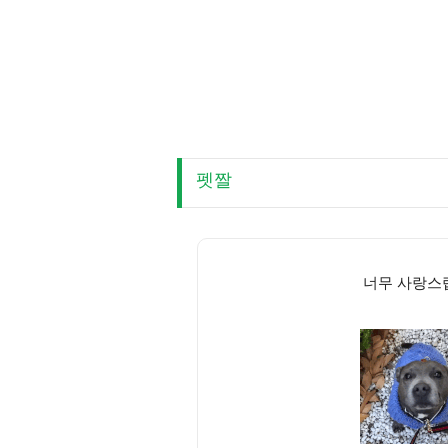
펫짤
너무 사랑스