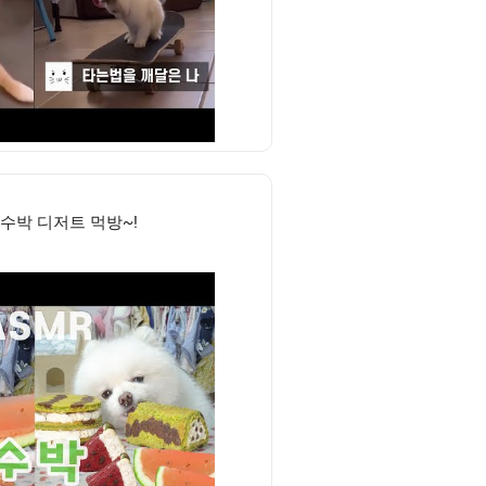
수박 디저트 먹방~!