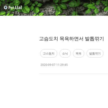
고슴도치 목욕하면서 발톱깎기
고스돔치
소닉
목욕
발톱깍기
2020-09-07 11:29:45