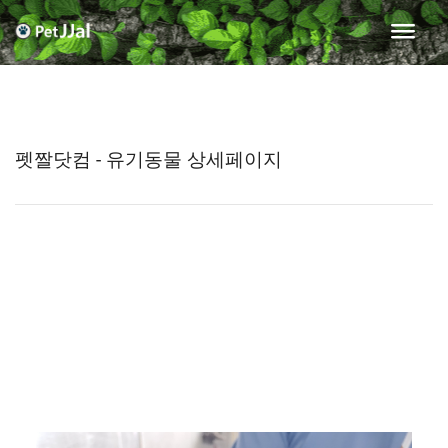
펫짤닷컴 - 유기동물 상세페이지