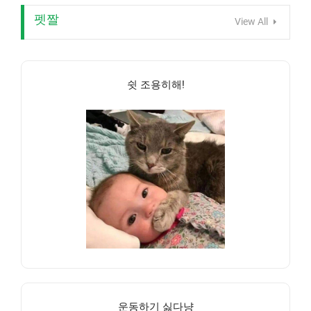
펫짤
View All
쉿 조용히해!
운동하기 싫다냥