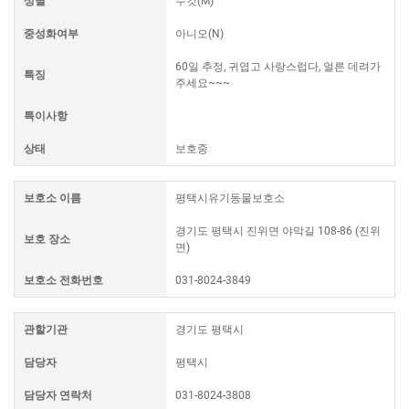
성별
수컷(M)
중성화여부
아니오(N)
60일 추정, 귀엽고 사랑스럽다, 얼른 데려가
특징
주세요~~~
특이사항
상태
보호중
보호소 이름
평택시유기동물보호소
경기도 평택시 진위면 야막길 108-86 (진위
보호 장소
면)
보호소 전화번호
031-8024-3849
관할기관
경기도 평택시
담당자
평택시
담당자 연락처
031-8024-3808