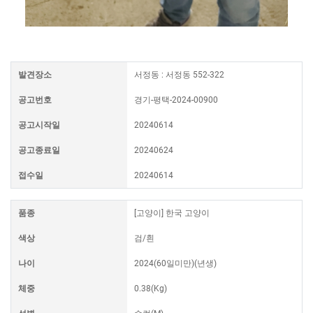
발견장소
서정동 : 서정동 552-322
공고번호
경기-평택-2024-00900
공고시작일
20240614
공고종료일
20240624
접수일
20240614
품종
[고양이] 한국 고양이
색상
검/흰
나이
2024(60일미만)(년생)
체중
0.38(Kg)