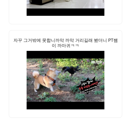
자꾸 그거밖에 못합니까악 까악 거리길래 봤더니 PT쌤
이 까마귀ㅋㅋ