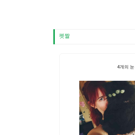
펫짤
4개의 눈