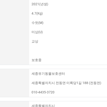
2021(년생)
4.7(Kg)
수컷(M)
미상(U)
교상
보호중
세종유기동물보호센터
세종특별자치시 전동면 미륵당1길 188 (전동면)
010-4435-3720
세종특별자치시