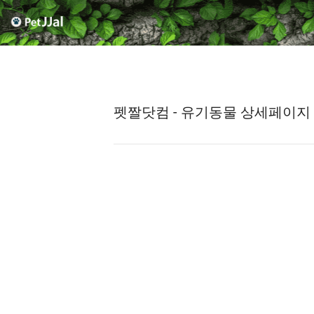
펫짤닷컴 - 유기동물 상세페이지