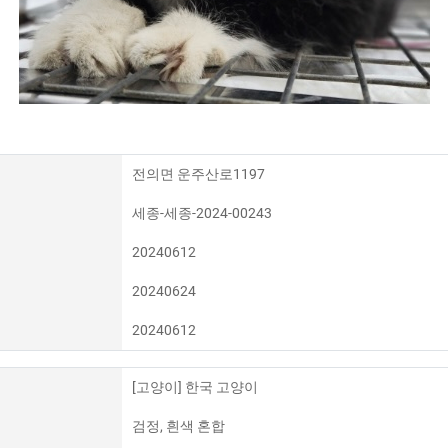
전의면 운주산로1197
세종-세종-2024-00243
20240612
20240624
20240612
[고양이] 한국 고양이
검정, 흰색 혼합