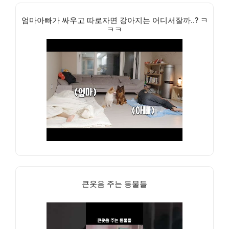
엄마아빠가 싸우고 따로자면 강아지는 어디서잘까..? ㅋ
ㅋㅋ
큰웃음 주는 동물들