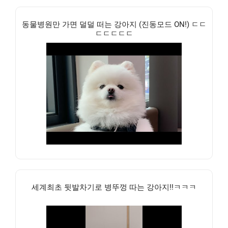
동물병원만 가면 덜덜 떠는 강아지 (진동모드 ON!) ㄷㄷ
ㄷㄷㄷㄷㄷ
세계최초 뒷발차기로 병뚜껑 따는 강아지!!ㅋㅋㅋ