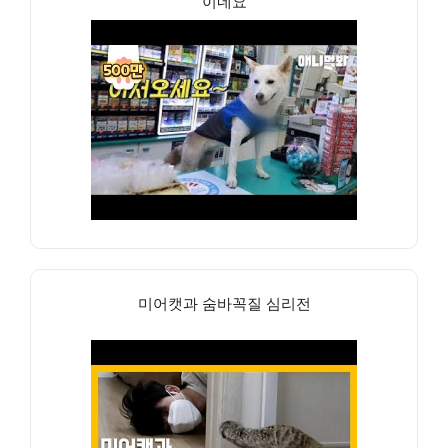
이네요
미어캣과 숨바꼭질 심리전