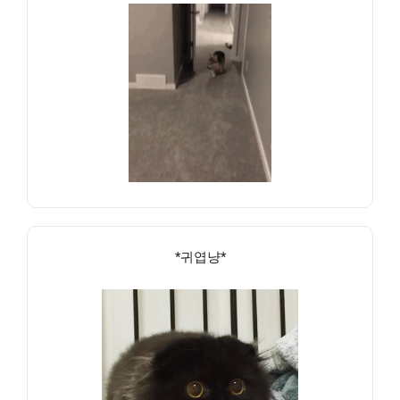
*귀엽냥*