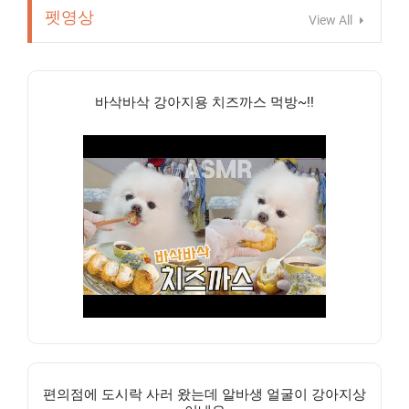
펫영상
View All
바삭바삭 강아지용 치즈까스 먹방~!!
편의점에 도시락 사러 왔는데 알바생 얼굴이 강아지상