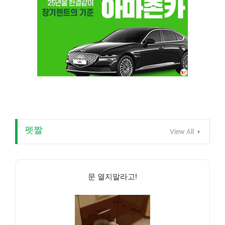
펫짤
View All
문 열지말라고!