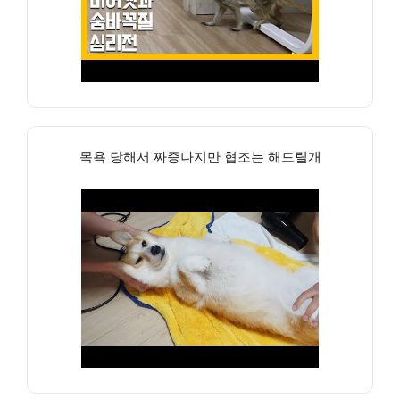
목욕 당해서 짜증나지만 협조는 해드릴개