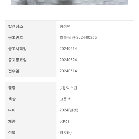
발견장소
청성면
공고번호
충북-옥천-2024-00265
공고시작일
20240614
공고종료일
20240624
접수일
20240614
품종
[개] 믹스견
색상
고동색
나이
2024(년생)
체중
6(Kg)
성별
암컷(F)