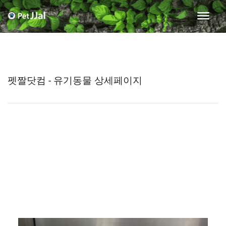
펫짤닷컴 - 유기동물 상세페이지