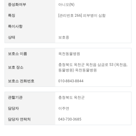
중성화여부
아니오(N)
특징
[관리번호 266] 피부병이 심함
특이사항
상태
보호중
보호소 이름
옥천동물병원
충청북도 옥천군 옥천읍 삼금로 53 (옥천읍,
보호 장소
동물병원) 옥천동물병원
보호소 전화번호
010-8843-8844
관할기관
충청북도 옥천군
담당자
이주연
담당자 연락처
043-730-3685