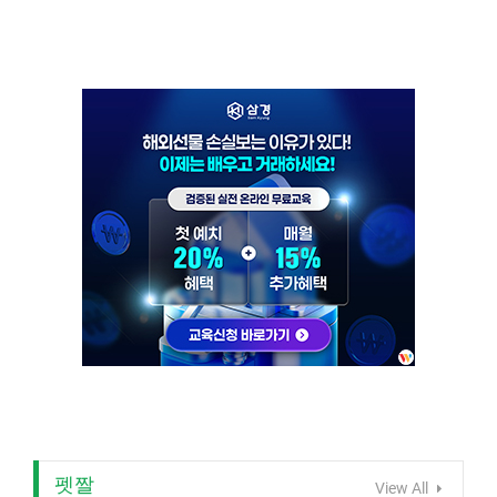
펫짤
View All